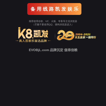
备 用 线 路 凯 发 娱 乐
推荐使用谷歌、UC、火狐、夸客等主流浏览器
（尽量不要使用QQ、搜狗浏览器进入）
EVOBjL.com 品牌沉淀 值得信赖