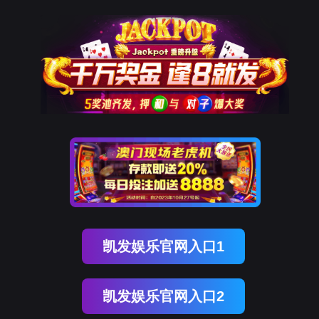
凯发娱乐官网入口1
凯发娱乐官网入口2