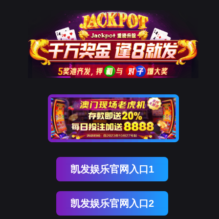
凯发娱乐官网入口1
凯发娱乐官网入口2