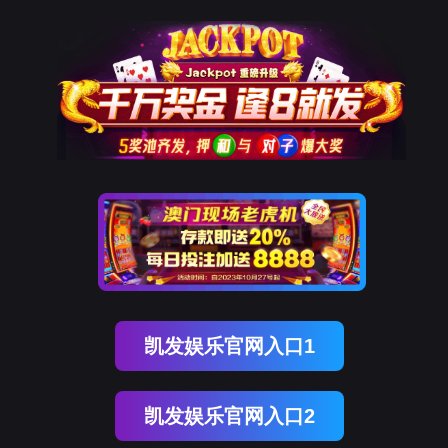
凯发娱乐官网入口1
凯发娱乐官网入口2