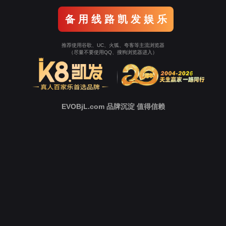
备 用 线 路 凯 发 娱 乐
推荐使用谷歌、UC、火狐、夸客等主流浏览器
（尽量不要使用QQ、搜狗浏览器进入）
EVOBjL.com 品牌沉淀 值得信赖