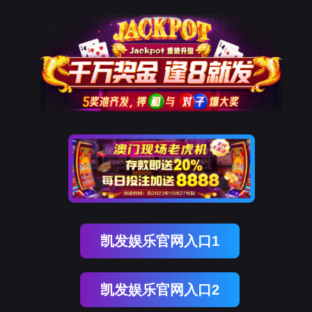
凯发娱乐官网入口1
凯发娱乐官网入口2